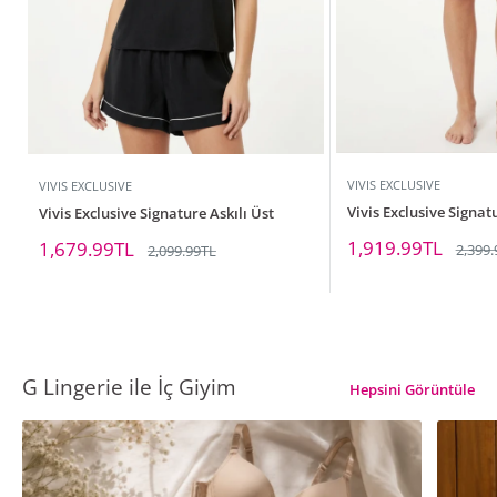
VIVIS EXCLUSIVE
VIVIS EXCLUSIVE
Vivis Exclusive Signat
Vivis Exclusive Signature Askılı Üst
İndirimli
İndirimli
1,919.99TL
1,679.99TL
Norma
Normal
2,399.
2,099.99TL
fiyat
fiyat
fiyat
fiyat
G Lingerie ile İç Giyim
Hepsini Görüntüle