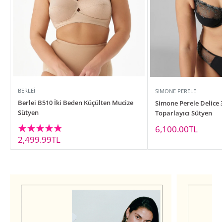
BERLEI
SIMONE PERELE
Berlei B510 İki Beden Küçülten Mucize
Simone Perele Delice 
Sütyen
Toparlayıcı Sütyen
İndirimli
6,100.00TL
fiyat
İndirimli
2,499.99TL
fiyat