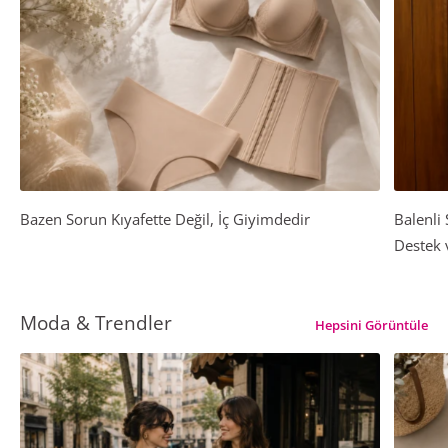
Bazen Sorun Kıyafette Değil, İç Giyimdedir
Balenli
Destek 
Moda & Trendler
Hepsini Görüntüle