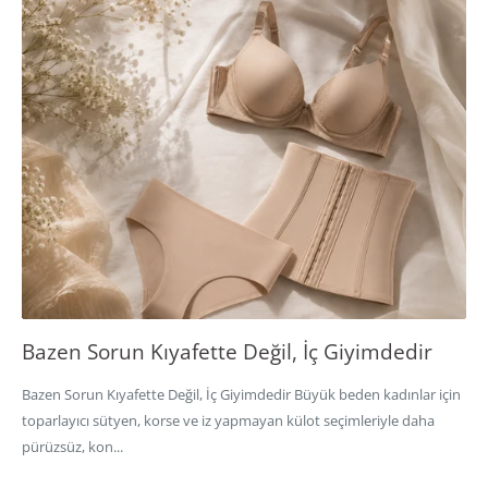
Bazen Sorun Kıyafette Değil, İç Giyimdedir
Bazen Sorun Kıyafette Değil, İç Giyimdedir Büyük beden kadınlar için
toparlayıcı sütyen, korse ve iz yapmayan külot seçimleriyle daha
pürüzsüz, kon...