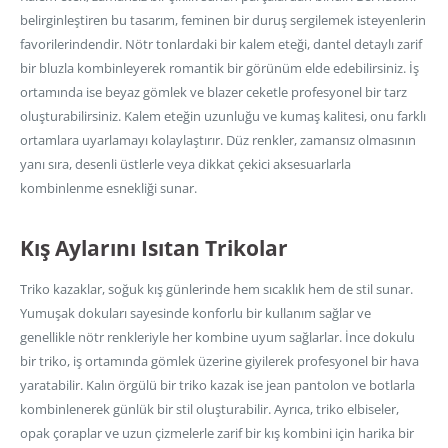
belirginleştiren bu tasarım, feminen bir duruş sergilemek isteyenlerin
favorilerindendir. Nötr tonlardaki bir kalem eteği, dantel detaylı zarif
bir bluzla kombinleyerek romantik bir görünüm elde edebilirsiniz. İş
ortamında ise beyaz gömlek ve blazer ceketle profesyonel bir tarz
oluşturabilirsiniz. Kalem eteğin uzunluğu ve kumaş kalitesi, onu farklı
ortamlara uyarlamayı kolaylaştırır. Düz renkler, zamansız olmasının
yanı sıra, desenli üstlerle veya dikkat çekici aksesuarlarla
kombinlenme esnekliği sunar.
Kış Aylarını Isıtan Trikolar
Triko kazaklar, soğuk kış günlerinde hem sıcaklık hem de stil sunar.
Yumuşak dokuları sayesinde konforlu bir kullanım sağlar ve
genellikle nötr renkleriyle her kombine uyum sağlarlar. İnce dokulu
bir triko, iş ortamında gömlek üzerine giyilerek profesyonel bir hava
yaratabilir. Kalın örgülü bir triko kazak ise jean pantolon ve botlarla
kombinlenerek günlük bir stil oluşturabilir. Ayrıca, triko elbiseler,
opak çoraplar ve uzun çizmelerle zarif bir kış kombini için harika bir