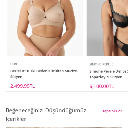
BERLEI
SIMONE PERELE
Berlei B510 İki Beden Küçülten Mucize
Simone Perele Delice 
Sütyen
Toparlayıcı Sütyen
İndirimli
2,499.99TL
İndirimli
6,100.00TL
fiyat
fiyat
Beğeneceğinizi Düşündüğümüz
Hepsini Gör
İçerikler