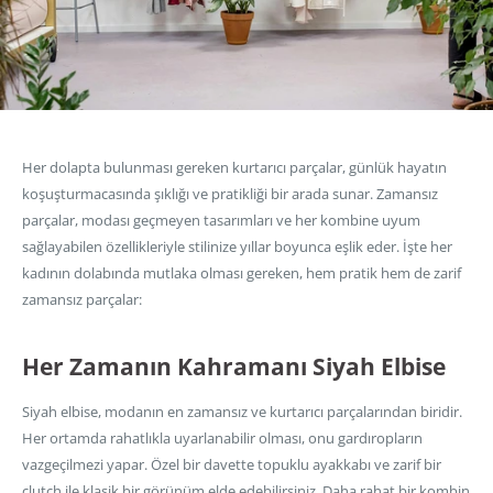
Her dolapta bulunması gereken kurtarıcı parçalar, günlük hayatın
koşuşturmacasında şıklığı ve pratikliği bir arada sunar. Zamansız
parçalar, modası geçmeyen tasarımları ve her kombine uyum
sağlayabilen özellikleriyle stilinize yıllar boyunca eşlik eder. İşte her
kadının dolabında mutlaka olması gereken, hem pratik hem de zarif
zamansız parçalar:
Her Zamanın Kahramanı Siyah Elbise
Siyah elbise, modanın en zamansız ve kurtarıcı parçalarından biridir.
Her ortamda rahatlıkla uyarlanabilir olması, onu gardıropların
vazgeçilmezi yapar. Özel bir davette topuklu ayakkabı ve zarif bir
clutch ile klasik bir görünüm elde edebilirsiniz. Daha rahat bir kombin