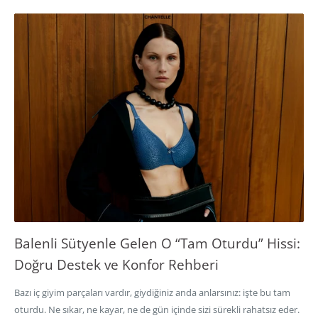
Balenli Sütyenle Gelen O “Tam Oturdu” Hissi:
Doğru Destek ve Konfor Rehberi
Bazı iç giyim parçaları vardır, giydiğiniz anda anlarsınız: işte bu tam
oturdu. Ne sıkar, ne kayar, ne de gün içinde sizi sürekli rahatsız eder.