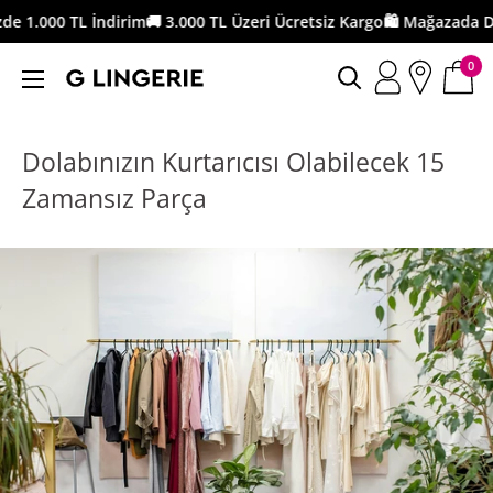
İçeriği
 TL İndirim
🚚 3.000 TL Üzeri Ücretsiz Kargo
🛍️ Mağazada Değişim İ
geç
0
G
Lingerie
Dolabınızın Kurtarıcısı Olabilecek 15
Zamansız Parça