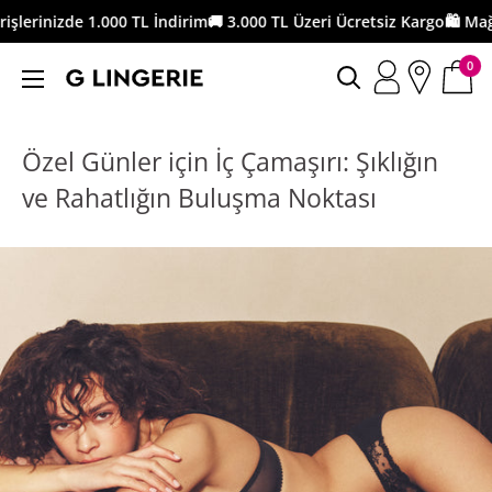
İçeriği
izde 1.000 TL İndirim
🚚 3.000 TL Üzeri Ücretsiz Kargo
🛍️ Mağazada 
geç
0
G
Lingerie
Özel Günler için İç Çamaşırı: Şıklığın
ve Rahatlığın Buluşma Noktası