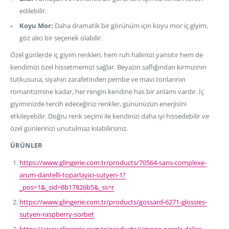
edilebilir.
Koyu Mor:
Daha dramatik bir görünüm için koyu mor iç giyim,
göz alıcı bir seçenek olabilir.
Özel günlerde iç giyim renkleri, hem ruh halimizi yansıtır hem de
kendimizi özel hissetmemizi sağlar. Beyazın saflığından kırmızının
tutkusuna, siyahın zarafetinden pembe ve mavi tonlarının
romantizmine kadar, her rengin kendine has bir anlamı vardır. İç
giyiminizde tercih edeceğiniz renkler, gününüzün enerjisini
etkileyebilir. Doğru renk seçimi ile kendinizi daha iyi hissedebilir ve
özel günlerinizi unutulmaz kılabilirsiniz.
ÜRÜNLER
https://www.glingerie.com.tr/products/70564-sans-complexe-
arum-dantelli-toparlayici-sutyen-1?
_pos=1&_sid=8b17826b5&_ss=r
https://www.glingerie.com.tr/products/gossard-6271-glossies-
sutyen-raspberry-sorbet
https://www.glingerie.com.tr/products/simone-perele-delice-