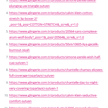
plunging-uw-triangle-sutyen
https://www.glingerie.com.tr/products/calvin-klein-cotton-
stretch-3p-boxer-2?
_pos=1&_psq=COTTON+STRETCH&_ss=e&_v=1.0
https://www.glingerie.com.tr/products/20564-sans-complexe-
arum-wolf-body?_pos=1&_psq=20564&_ss=e&_v=1.0
https://www.glingerie.com.tr/products/50viv10605-liya-gecelik-
burnout-siyah
https://www.glingerie.com.tr/products/simone-perele-wish-half-
cup-sutyen-1
https://www.glingerie.com.tr/products/chantelle-champs-elysees-
full-coverage-toparlayici-sutyen
https://www.glingerie.com.tr/products/chantelle-day-to-night-
very-covering-toparlayici-sutyen-1
https://www.glingerie.com.tr/products/calvin-klein-seductive-
comfort-sutyen
https://www.glingerie.com.tr/products/13006-gossard-glossies-