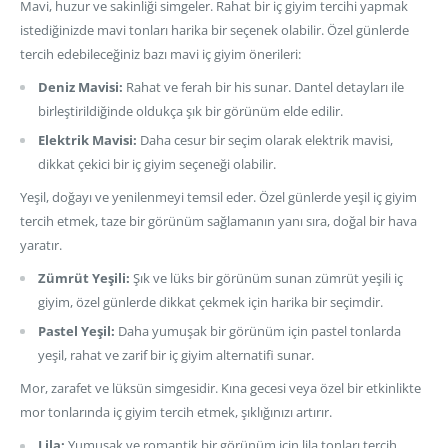
Mavi, huzur ve sakinliği simgeler. Rahat bir iç giyim tercihi yapmak
istediğinizde mavi tonları harika bir seçenek olabilir. Özel günlerde
tercih edebileceğiniz bazı mavi iç giyim önerileri:
Deniz Mavisi:
Rahat ve ferah bir his sunar. Dantel detayları ile
birleştirildiğinde oldukça şık bir görünüm elde edilir.
Elektrik Mavisi:
Daha cesur bir seçim olarak elektrik mavisi,
dikkat çekici bir iç giyim seçeneği olabilir.
Yeşil, doğayı ve yenilenmeyi temsil eder. Özel günlerde yeşil iç giyim
tercih etmek, taze bir görünüm sağlamanın yanı sıra, doğal bir hava
yaratır.
Zümrüt Yeşili:
Şık ve lüks bir görünüm sunan zümrüt yeşili iç
giyim, özel günlerde dikkat çekmek için harika bir seçimdir.
Pastel Yeşil:
Daha yumuşak bir görünüm için pastel tonlarda
yeşil, rahat ve zarif bir iç giyim alternatifi sunar.
Mor, zarafet ve lüksün simgesidir. Kına gecesi veya özel bir etkinlikte
mor tonlarında iç giyim tercih etmek, şıklığınızı artırır.
Lila:
Yumuşak ve romantik bir görünüm için lila tonları tercih