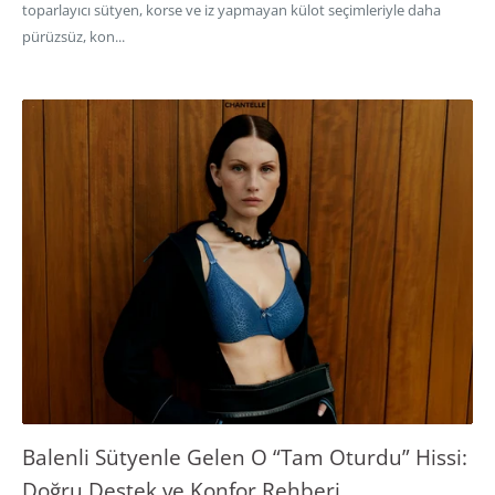
toparlayıcı sütyen, korse ve iz yapmayan külot seçimleriyle daha
pürüzsüz, kon...
Balenli Sütyenle Gelen O “Tam Oturdu” Hissi:
Doğru Destek ve Konfor Rehberi