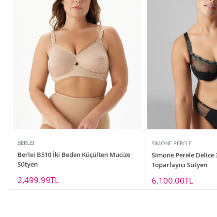
BERLEI
SIMONE PERELE
Berlei B510 İki Beden Küçülten Mucize
Simone Perele Delice 
Sütyen
Toparlayıcı Sütyen
İndirimli
2,499.99TL
İndirimli
6,100.00TL
fiyat
fiyat