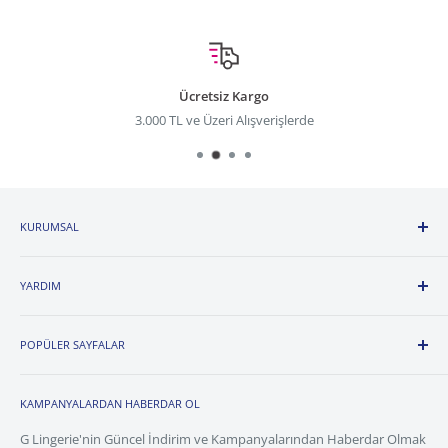
Ücretsiz Kargo
3.000 TL ve Üzeri Alışverişlerde
KURUMSAL
Hakkımızda
YARDIM
İnsan Kaynakları
Katalog
Sipariş Teslim ve İade
Franchise Başvuru Formu
POPÜLER SAYFALAR
İade ve Değişim Formu
Mağazalarımız
Erkek Beden Tablosu
Calvin Klein
Site Haritası
Kadın Beden Tablosu
KAMPANYALARDAN HABERDAR OL
Calvin Klein Men
İç Giyim Rehberi
Bize Ulaşın
Calvin Klein Women
G Lingerie'nin Güncel İndirim ve Kampanyalarından Haberdar Olmak