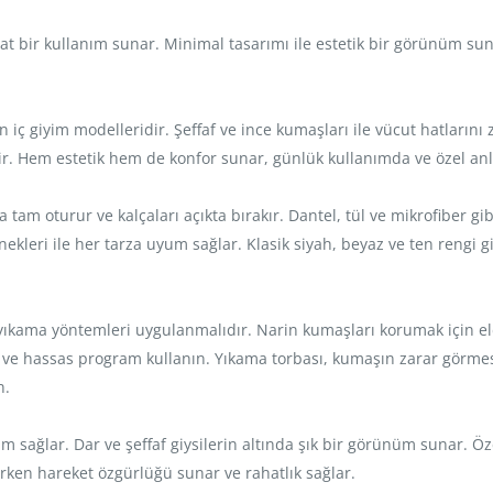
at bir kullanım sunar. Minimal tasarımı ile estetik bir görünüm sun
iç giyim modelleridir. Şeffaf ve ince kumaşları ile vücut hatlarını z
. Hem estetik hem de konfor sunar, günlük kullanımda ve özel anlar
 tam oturur ve kalçaları açıkta bırakır. Dantel, tül ve mikrofiber gi
kleri ile her tarza uyum sağlar. Klasik siyah, beyaz ve ten rengi gi
ıkama yöntemleri uygulanmalıdır. Narin kumaşları korumak için elde 
ık ve hassas program kullanın. Yıkama torbası, kumaşın zarar görme
n.
 sağlar. Dar ve şeffaf giysilerin altında şık bir görünüm sunar. Öze
rken hareket özgürlüğü sunar ve rahatlık sağlar.