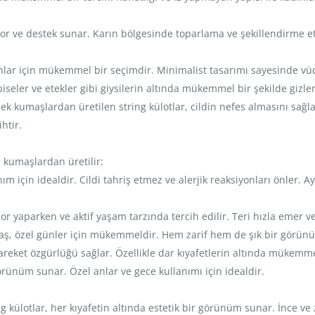
nfor ve destek sunar. Karın bölgesinde toparlama ve şekillendirme e
yanlar için mükemmel bir seçimdir. Minimalist tasarımı sayesinde 
biseler ve etekler gibi giysilerin altında mükemmel bir şekilde gizl
nek kumaşlardan üretilen string külotlar, cildin nefes almasını sağl
htir.
li kumaşlardan üretilir:
nım için idealdir. Cildi tahriş etmez ve alerjik reaksiyonları önler
r yaparken ve aktif yaşam tarzında tercih edilir. Teri hızla emer ve
ş, özel günler için mükemmeldir. Hem zarif hem de şık bir görünü
hareket özgürlüğü sağlar. Özellikle dar kıyafetlerin altında mükem
görünüm sunar. Özel anlar ve gece kullanımı için idealdir.
ng külotlar, her kıyafetin altında estetik bir görünüm sunar. İnce ve z