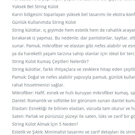
Yüksek Bel String Külot
Karın bölgesini toparlayan yüksek bel tasarımı ile ekstra ko
Günlük Kullanımda String Külot
String külotlar, iç giyimde hem estetik hem de rahatlık ara
bırakarak iz yapmaz. Bu nedenle, dar pantolonlar, taytlar, el
sunar. Pamuk, mikrofiber ve elastan gibi nefes alabilir ve es
ya da hareketli yaşam tarzına sahip olanlar için ideal bir terci
String Külot Kumaş Çeşitleri Nelerdir?
String külotlar, farklı ihtiyaçlara ve zevklere hitap eden çeşit
Pamuk:
Doğal ve nefes alabilir yapısıyla pamuk, günlük kulla
rahat hissetmenizi sağlar.
Mikrofiber:
Hafif, esnek ve hızlı kuruyan mikrofiber kumaş, spo
Dantel:
Romantik ve sofistike bir görünüm sunan dantel kuma
Elastan:
Esnekliği ile bilinen elastan, vücuda tam oturur ve 
Saten:
Parlak ve pürüzsüz yüzeyi ile saten, lüks ve zarif bir 
String Külot Almak İçin 5 Neden?
Estetik ve Şıklık:
Minimalist tasarımı ve zarif detayları ile stri