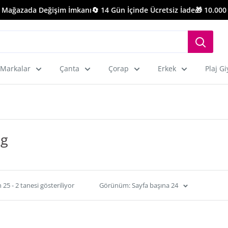
ağazada Değişim İmkanı
🔄 14 Gün İçinde Ücretsiz İade
🎁 10.000 TL 
Markalar
Çanta
Çorap
Erkek
Plaj G
ng
25 - 2 tanesi gösteriliyor
Görünüm: Sayfa başına 24