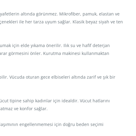
kıyafetlerin altında görünmez. Mikrofiber, pamuk, elastan ve
çenekleri ile her tarza uyum sağlar. Klasik beyaz siyah ve ten
ak için elde yıkama önerilir. Ilık su ve hafif deterjan
 zarar görmesini önler. Kurutma makinesi kullanmaktan
ir. Vücuda oturan gece elbiseleri altında zarif ve şık bir
cut tipine sahip kadınlar için idealdir. Vücut hatlarını
ratmaz ve konfor sağlar.
n dolaşımının engellenmemesi için doğru beden seçimi