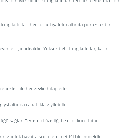
dealdir. Mikrofiber string külotlar, teri hızla emerek cildin
ring külotlar, her türlü kıyafetin altında pürüzsüz bir
enler için idealdir. Yüksek bel string külotlar, karın
çenekleri ile her zevke hitap eder.
si altında rahatlıkla giyilebilir.
 sağlar. Ter emici özelliği ile cildi kuru tutar.
ın günlük hayatta sıkça tercih ettiği bir modeldir.