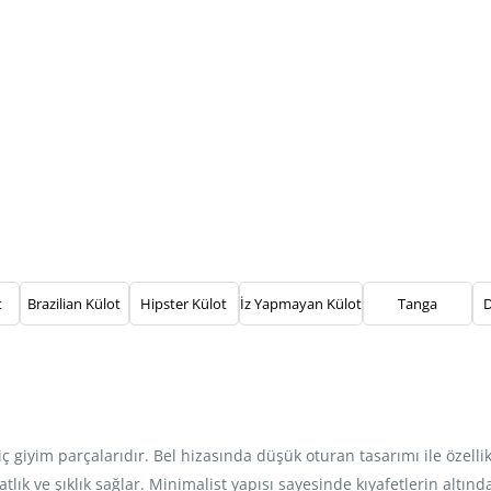
t
Brazilian Külot
Hipster Külot
İz Yapmayan Külot
Tanga
D
ç giyim parçalarıdır. Bel hizasında düşük oturan tasarımı ile özell
ık ve şıklık sağlar. Minimalist yapısı sayesinde kıyafetlerin altında