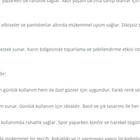
 yaparken de rahatlık sağlar. Aktif yaşam tarzına sahip olanlar için i
 elbiseler ve pantolonlar altında mükemmel uyum sağlar. Dikişsiz st
estek sunar. Karın bölgesinde toparlama ve şekillendirme etkisi istey
dır:
em günlük kullanım hem de özel günler için uygundur. Farklı renk se
unar. Günlük kullanım için idealdir. Basit ve şık tasarımı ile her giy
kullanımda rahatlık sağlar. Spor yaparken konfor ve hareket özgürlüğü
nda mükemmel bir tercih. Rahatlığı ve iz yapmayan yapısı ile kadınlar