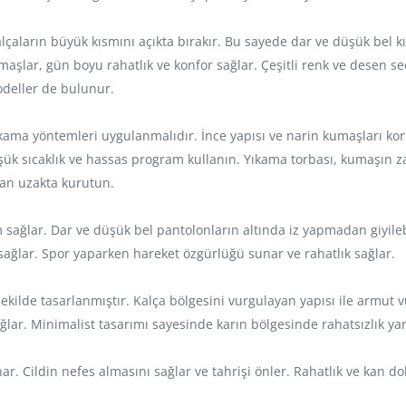
kalçaların büyük kısmını açıkta bırakır. Bu sayede dar ve düşük bel 
umaşlar, gün boyu rahatlık ve konfor sağlar. Çeşitli renk ve desen se
modeller de bulunur.
ama yöntemleri uygulanmalıdır. İnce yapısı ve narin kumaşları korum
üşük sıcaklık ve hassas program kullanın. Yıkama torbası, kumaşın
dan uzakta kurutun.
sağlar. Dar ve düşük bel pantolonların altında iz yapmadan giyilebil
ağlar. Spor yaparken hareket özgürlüğü sunar ve rahatlık sağlar.
kilde tasarlanmıştır. Kalça bölgesini vurgulayan yapısı ile armut vü
lar. Minimalist tasarımı sayesinde karın bölgesinde rahatsızlık ya
sunar. Cildin nefes almasını sağlar ve tahrişi önler. Rahatlık ve ka