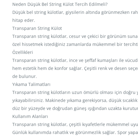
Neden Düşük Bel String Külot Tercih Edilmeli?
Düşük bel string külotlar, giysilerin altında görünmezken rah
hitap eder.
Transparan String Külot
Transparan string külotlar, cesur ve çekici bir görünüm sunan 
özel hissetmek istediğiniz zamanlarda mükemmel bir tercihtir
Özellikleri
Transparan string külotlar, ince ve şeffaf kumaşları ile vücuda
hem estetik hem de konfor sağlar. Çeşitli renk ve desen seçene
de bulunur.
Yıkama Talimatları
Transparan string külotların uzun ömürlü olması için doğru y
yıkayabilirsiniz. Makinede yıkama gerekiyorsa, düşük sıcakl
düz bir yüzeyde ve doğrudan güneş ışığından uzakta kurutu
Kullanım Alanları
Transparan string külotlar, çeşitli kıyafetlerle mükemmel uyum
Günlük kullanımda rahatlık ve görünmezlik sağlar. Spor yapa