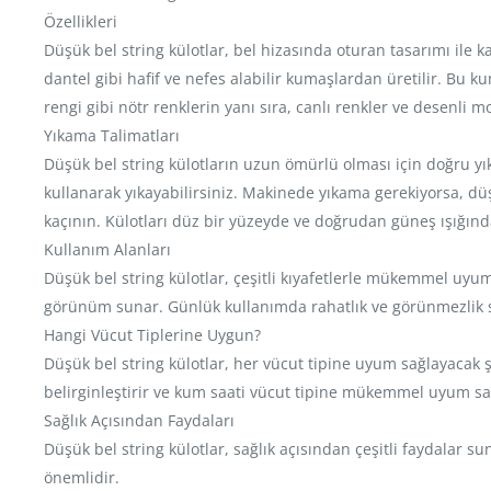
Özellikleri
Düşük bel string külotlar, bel hizasında oturan tasarımı ile 
dantel gibi hafif ve nefes alabilir kumaşlardan üretilir. Bu k
rengi gibi nötr renklerin yanı sıra, canlı renkler ve desenli 
Yıkama Talimatları
Düşük bel string külotların uzun ömürlü olması için doğru yık
kullanarak yıkayabilirsiniz. Makinede yıkama gerekiyorsa, d
kaçının. Külotları düz bir yüzeyde ve doğrudan güneş ışığın
Kullanım Alanları
Düşük bel string külotlar, çeşitli kıyafetlerle mükemmel uyum 
görünüm sunar. Günlük kullanımda rahatlık ve görünmezlik s
Hangi Vücut Tiplerine Uygun?
Düşük bel string külotlar, her vücut tipine uyum sağlayacak şe
belirginleştirir ve kum saati vücut tipine mükemmel uyum sağ
Sağlık Açısından Faydaları
Düşük bel string külotlar, sağlık açısından çeşitli faydalar 
önemlidir.