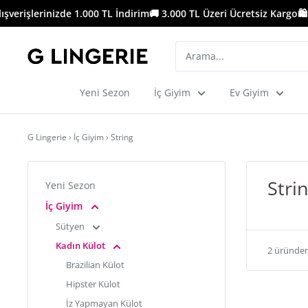
İçeriği
erişlerinizde 1.000 TL İndirim
🚚 3.000 TL Üzeri Ücretsiz Kargo
🛍️ M
geç
G
Lingerie
Yeni Sezon
İç Giyim
Ev Giyim
G Lingerie
›
İç Giyim
›
String
Stri
Yeni Sezon
İç Giyim
Sütyen
Kadın Külot
2 üründen 
Brazilian Külot
Hipster Külot
İz Yapmayan Külot