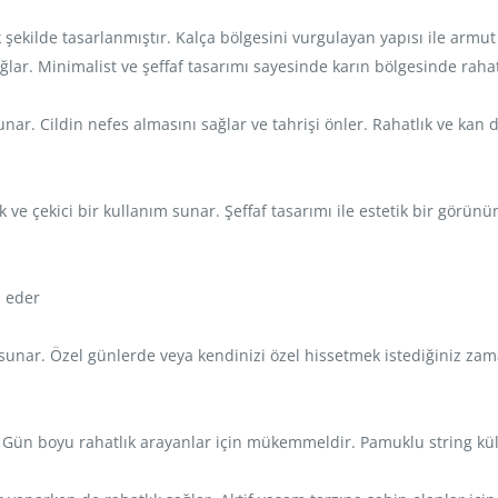
ekilde tasarlanmıştır. Kalça bölgesini vurgulayan yapısı ile armut v
lar. Minimalist ve şeffaf tasarımı sayesinde karın bölgesinde rahat
 sunar. Cildin nefes almasını sağlar ve tahrişi önler. Rahatlık ve 
 ve çekici bir kullanım sunar. Şeffaf tasarımı ile estetik bir görün
p eder
sunar. Özel günlerde veya kendinizi özel hissetmek istediğiniz zama
ün boyu rahatlık arayanlar için mükemmeldir. Pamuklu string külotla