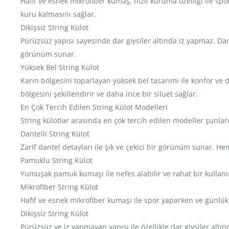
Hafif ve esnek mikrofiber kumaş, hızlı kuruma özelliği ile spor
kuru kalmasını sağlar.
Dikişsiz String Külot
Pürüzsüz yapısı sayesinde dar giysiler altında iz yapmaz. Dar
görünüm sunar.
Yüksek Bel String Külot
Karın bölgesini toparlayan yüksek bel tasarımı ile konfor ve d
bölgesini şekillendirir ve daha ince bir siluet sağlar.
En Çok Tercih Edilen String Külot Modelleri
String külotlar arasında en çok tercih edilen modeller şunlar
Dantelli String Külot
Zarif dantel detayları ile şık ve çekici bir görünüm sunar. H
Pamuklu String Külot
Yumuşak pamuk kumaşı ile nefes alabilir ve rahat bir kullanım s
Mikrofiber String Külot
Hafif ve esnek mikrofiber kumaşı ile spor yaparken ve günlük 
Dikişsiz String Külot
Pürüzsüz ve iz yapmayan yapısı ile özellikle dar giysiler altı