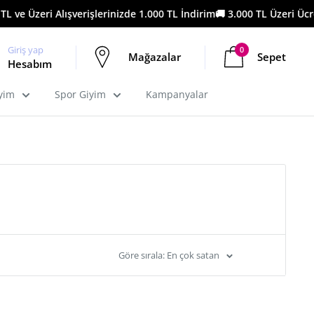
ve Üzeri Alışverişlerinizde 1.000 TL İndirim
🚚 3.000 TL Üzeri Ücrets
Giriş yap
0
Mağazalar
Sepet
Hesabım
iyim
Spor Giyim
Kampanyalar
Göre sırala: En çok satan