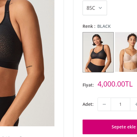
Renk :
BLACK
İndirimli
4,000.00TL
Fiyat:
fiyat
Adet:
Sepete ekle