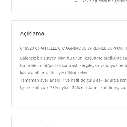
Yakınlaştırmak için görseli
Açıklama
C18920 CHANTELLE C MAGNIFIQUE WIREFREE SUPPORT 
Balensiz bir sütyen olan bu ürün, küçültme özelliğine sa
Bu bralet, mat/parlak kontrastı sergileyen ve büyük bede
kavrayabilen kalitesiyle dikkat çeker.
Tamamen ayarlanabilir ve hafif dolgulu askılar ultra kon
İçerik: knit cup 76% nylon 24% elastane , knit lining 