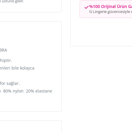
n üstüne gelin
%100 Orijinal Ürün G
G Lingerie güvencesiyle o
BRA
hiptir.
nleri bile kolayca
for sağlar.
cup 80% nylon 20% elastane