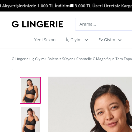
İçeriği
ışverişlerinizde 1.000 TL İndirim
🚚 3.000 TL Üzeri Ücretsiz Kargo
🛍
geç
G
Lingerie
Yeni Sezon
İç Giyim
Ev Giyim
G Lingerie
›
İç Giyim
›
Balensiz Sütyen
›
Chantelle C Magnifique Tam Topar