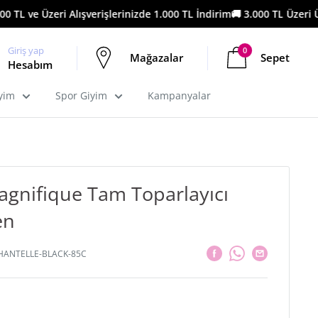
TL ve Üzeri Alışverişlerinizde 1.000 TL İndirim
🚚 3.000 TL Üzeri Ücr
Giriş yap
0
Mağazalar
Sepet
Hesabım
iyim
Spor Giyim
Kampanyalar
agnifique Tam Toparlayıcı
en
HANTELLE-BLACK-85C