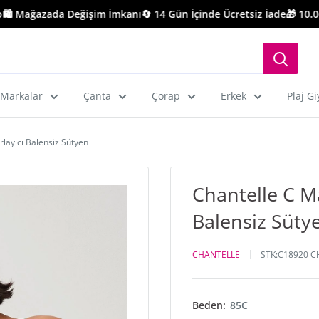
️ Mağazada Değişim İmkanı
🔄 14 Gün İçinde Ücretsiz İade
🎁 10.000 
Markalar
Çanta
Çorap
Erkek
Plaj G
layıcı Balensiz Sütyen
Chantelle C M
Balensiz Süty
CHANTELLE
STK:
C18920 C
Beden:
85C