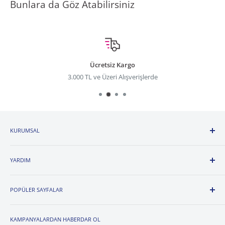
Bunlara da Göz Atabilirsiniz
Ücretsiz Kargo
3.000 TL ve Üzeri Alışverişlerde
KURUMSAL
Hakkımızda
YARDIM
İnsan Kaynakları
Katalog
Sipariş Teslim ve İade
Franchise Başvuru Formu
POPÜLER SAYFALAR
İade ve Değişim Formu
Mağazalarımız
Erkek Beden Tablosu
Calvin Klein
Site Haritası
Kadın Beden Tablosu
KAMPANYALARDAN HABERDAR OL
Calvin Klein Men