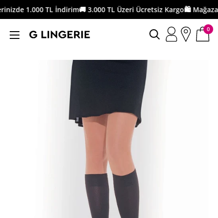
İçeriği
rinizde 1.000 TL İndirim
🚚 3.000 TL Üzeri Ücretsiz Kargo
🛍️ Mağaza
geç
0
G
Lingerie