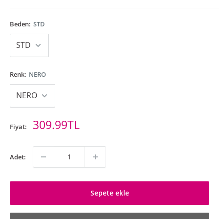
Beden:
STD
Renk:
NERO
İndirimli
309.99TL
Fiyat:
fiyat
Adet:
Sepete ekle