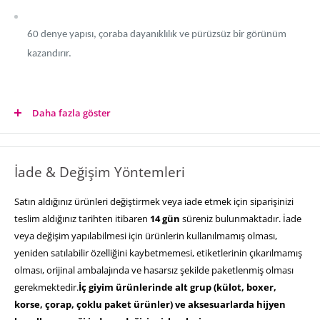
60 denye yapısı, çoraba dayanıklılık ve pürüzsüz bir görünüm
kazandırır.
Parmak kısmındaki şeffaf tasarım, zarif bir kullanım sağlar.
Daha fazla göster
İade & Değişim Yöntemleri
Mikro-ribana örgü detayı, daha iyi uyum ve rahatlık sağlar.
Satın aldığınız ürünleri değiştirmek veya iade etmek için siparişinizi
teslim aldığınız tarihten itibaren
14 gün
süreniz bulunmaktadır. İade
veya değişim yapılabilmesi için ürünlerin kullanılmamış olması,
yeniden satılabilir özelliğini kaybetmemesi, etiketlerinin çıkarılmamış
olması, orijinal ambalajında ve hasarsız şekilde paketlenmiş olması
Kumaş Bilgisi:
gerekmektedir.
İç giyim ürünlerinde alt grup (külot, boxer,
korse, çorap, çoklu paket ürünler) ve aksesuarlarda hijyen